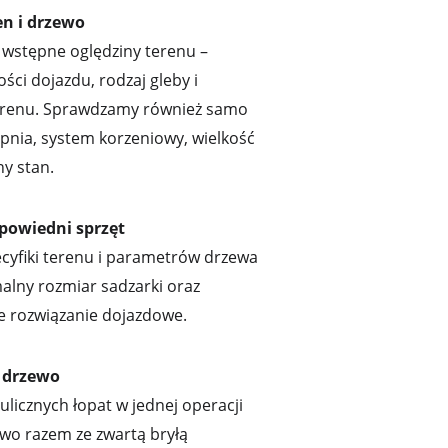
en i drzewo
stępne oględziny terenu – 
ci dojazdu, rodzaj gleby i 
erenu. Sprawdzamy również samo 
pnia, system korzeniowy, wielkość 
y stan.
powiedni sprzęt
cyfiki terenu i parametrów drzewa 
lny rozmiar sadzarki oraz 
ze rozwiązanie dojazdowe.
 drzewo
icznych łopat w jednej operacji 
o razem ze zwartą bryłą 