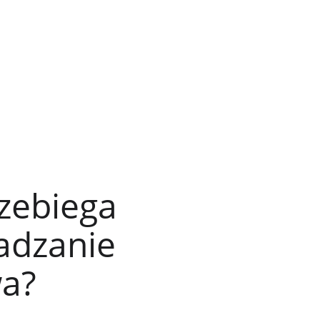
zebiega 
adzanie 
a?