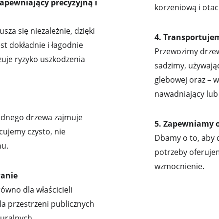
apewniający precyzyjną i 
korzeniową i otac
za się niezależnie, dzięki 
4. Transportuje
t dokładnie i łagodnie 
Przewozimy drzewo
uje ryzyko uszkodzenia 
sadzimy, używając
glebowej oraz – w
nawadniający lub 
ednego drzewa zajmuje 
5. Zapewniamy 
cujemy czysto, nie 
Dbamy o to, aby d
nu.
potrzeby oferuje
wzmocnienie.
wanie
ówno dla właścicieli 
la przestrzeni publicznych 
turalnych.