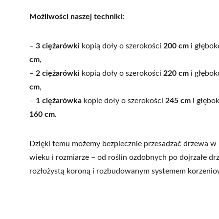
Możliwości naszej techniki:
– 
3 ciężarówki
 kopią doły o szerokości 
200 cm
 i głębok
cm
,
– 
2 ciężarówki
 kopią doły o szerokości 
220 cm
 i głębok
cm
,
– 
1 ciężarówka
 kopie doły o szerokości 
245 cm
 i głębo
160 cm
.
Dzięki temu możemy bezpiecznie przesadzać drzewa w
wieku i rozmiarze – od roślin ozdobnych po dojrzałe dr
rozłożystą koroną i rozbudowanym systemem korzeni