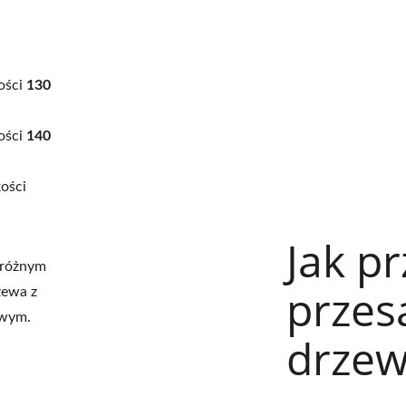
ości 
130 
ości 
140 
kości 
Jak pr
 różnym 
przes
zewa z 
owym.
drzew