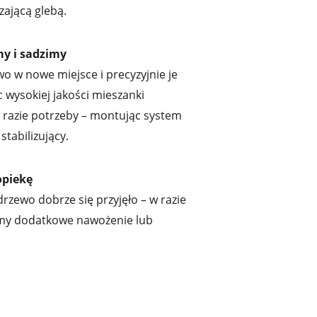
zającą glebą.
my i sadzimy
 w nowe miejsce i precyzyjnie je 
 wysokiej jakości mieszanki 
 razie potrzeby – montując system 
stabilizujący.
opiekę
rzewo dobrze się przyjęło – w razie 
my dodatkowe nawożenie lub 