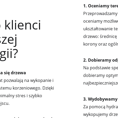
1. Oceniamy ter
Przeprowadzamy w
klienci 
oceniamy możliwoś
ukształtowanie t
zej 
drzewo: średnicę 
korony oraz ogóln
gii?
2. Dobieramy od
Na podstawie spe
ia się drzewa
dobieramy optyma
at pozwalają na wykopanie i 
najbezpieczniejs
stemu korzeniowego. Dzięki 
malny stres i szybko 
3. Wydobywamy
jscu.
Za pomocą hydraul
wykopujemy drzew