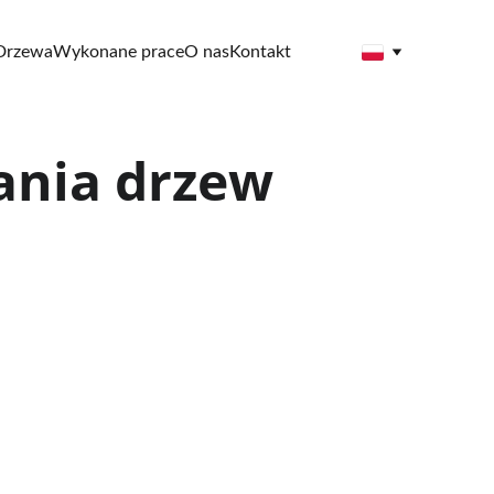
Drzewa
Wykonane prace
O nas
Kontakt
ania drzew