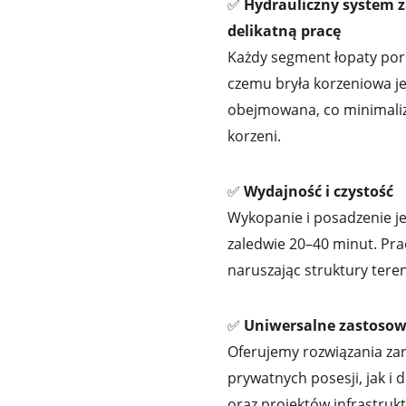
✅ 
Hydrauliczny system z
delikatną pracę
Każdy segment łopaty porus
czemu bryła korzeniowa jes
obejmowana, co minimaliz
korzeni.
✅ 
Wydajność i czystość
Wykopanie i posadzenie j
zaledwie 20–40 minut. Pra
naruszając struktury tere
✅ 
Uniwersalne zastoso
Oferujemy rozwiązania zar
prywatnych posesji, jak i d
oraz projektów infrastruk