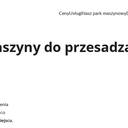
Ceny
Usługi
Nasz park maszynowy
szyny do przesadz
enia 
 co 
iejscu
.