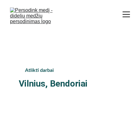
Didžiausia medžių persodinimo 
įmonė Baltijos šalyse. | +370 674 
36 848
Atlikti darbai
Vilnius, Bendoriai