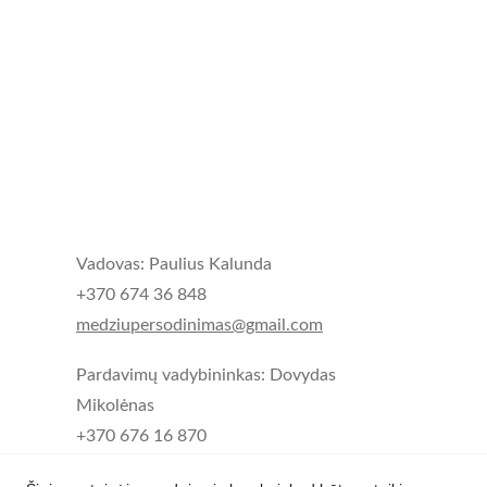
Vadovas: Paulius Kalunda
+370 674 36 848
medziupersodinimas@gmail.com
Pardavimų vadybininkas: Dovydas 
Mikolėnas
+370 676 16 870 
dovydas.medziupersodinimas@gmail.com