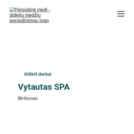
Didžiausia medžių persodinimo 
įmonė Baltijos šalyse. | +370 674 
36 848
Atlikti darbai
Vytautas SPA
Birštonas