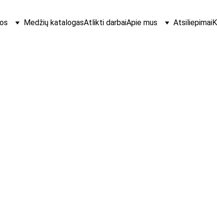
os
Medžių katalogas
Atlikti darbai
Apie mus
Atsiliepimai
K
žiausia medžių persodinimo įmonė Baltijos šalyse. | +370 674 36