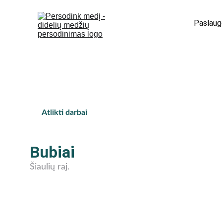
Paslaug
Did
Atlikti darbai
Bubiai
Šiaulių raj.