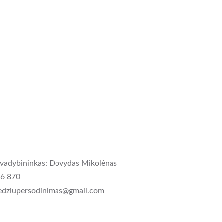
vadybininkas: Dovydas Mikolėnas
6 870 
edziupersodinimas@gmail.com