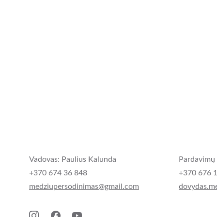
Vadovas: Paulius Kalunda
Pardavimų 
+370 674 36 848
+370 676 1
medziupersodinimas@gmail.com
dovydas.m