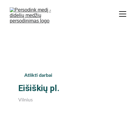
Didžiausia medžių persodinimo 
įmonė Baltijos šalyse. | +370 674 
36 848
Atlikti darbai
Eišiškių pl.
Vilnius