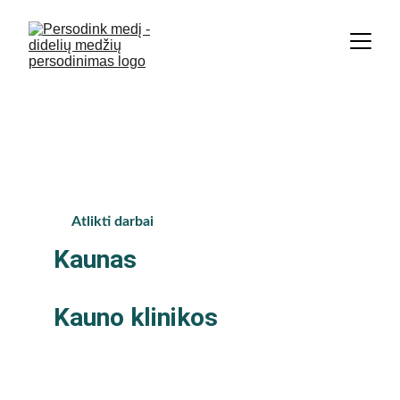
Didžiausia medžių persodinimo 
įmonė Baltijos šalyse. | +370 674 
36 848
Atlikti darbai
Kaunas
Kauno klinikos