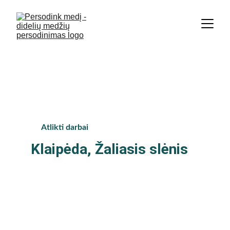
Didžiausia medžių persodinimo 
įmonė Baltijos šalyse. | +370 674 
36 848
Atlikti darbai
Klaipėda, Žaliasis slėnis