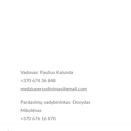
Vadovas: Paulius Kalunda
+370 674 36 848
medziupersodinimas@gmail.com
Pardavimų vadybininkas: Dovydas 
Mikolėnas
+370 676 16 870 
dovydas.medziupersodinimas@gmail.com