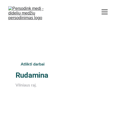
Didžiausia medžių persodinimo 
įmonė Baltijos šalyse. | +370 674 
36 848
Atlikti darbai
Rudamina
Vilniaus raj.