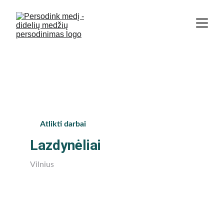
Didžiausia medžių persodinimo 
įmonė Baltijos šalyse. | +370 674 
36 848
Atlikti darbai
Lazdynėliai
Vilnius